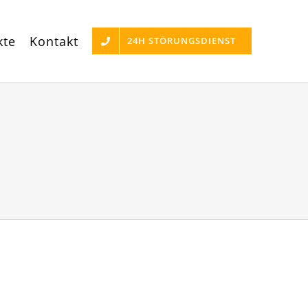
kte
Kontakt
24H STÖRUNGSDIENST