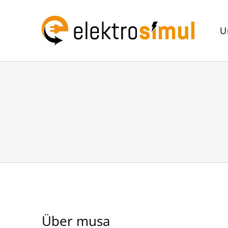
Zum
Inhalt
U
springen
Über
musa